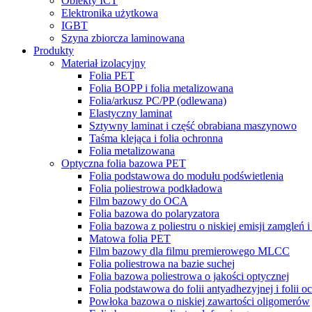
Obiekty ICT
Elektronika użytkowa
IGBT
Szyna zbiorcza laminowana
Produkty
Materiał izolacyjny
Folia PET
Folia BOPP i folia metalizowana
Folia/arkusz PC/PP (odlewana)
Elastyczny laminat
Sztywny laminat i część obrabiana maszynowo
Taśma klejąca i folia ochronna
Folia metalizowana
Optyczna folia bazowa PET
Folia podstawowa do modułu podświetlenia
Folia poliestrowa podkładowa
Film bazowy do OCA
Folia bazowa do polaryzatora
Folia bazowa z poliestru o niskiej emisji zamgleń 
Matowa folia PET
Film bazowy dla filmu premierowego MLCC
Folia poliestrowa na bazie suchej
Folia bazowa poliestrowa o jakości optycznej
Folia podstawowa do folii antyadhezyjnej i folii o
Powłoka bazowa o niskiej zawartości oligomerów