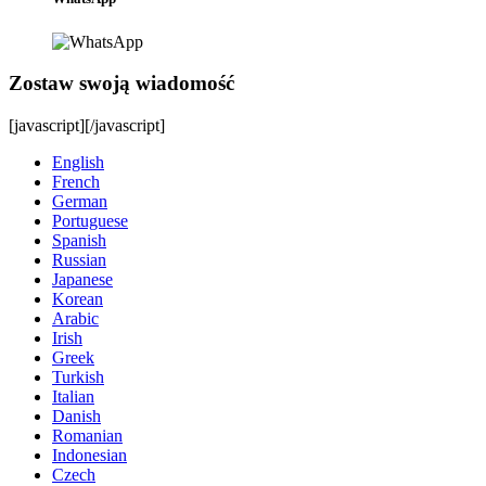
Zostaw swoją wiadomość
[javascript]
[/javascript]
English
French
German
Portuguese
Spanish
Russian
Japanese
Korean
Arabic
Irish
Greek
Turkish
Italian
Danish
Romanian
Indonesian
Czech