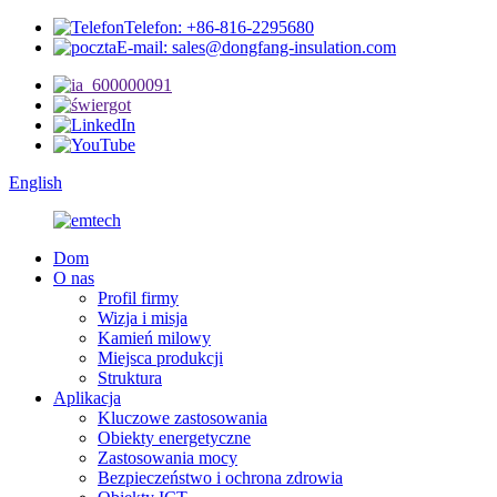
Telefon: +86-816-2295680
E-mail: sales@dongfang-insulation.com
English
Dom
O nas
Profil firmy
Wizja i misja
Kamień milowy
Miejsca produkcji
Struktura
Aplikacja
Kluczowe zastosowania
Obiekty energetyczne
Zastosowania mocy
Bezpieczeństwo i ochrona zdrowia