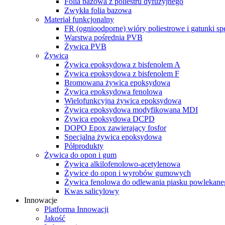
Folia bazowa z poliestru dyfuzyjnego
Zwykła folia bazowa
Materiał funkcjonalny
FR (ognioodporne) wióry poliestrowe i gatunki sp
Warstwa pośrednia PVB
Żywica PVB
Żywica
Żywica epoksydowa z bisfenolem A
Żywica epoksydowa z bisfenolem F
Bromowana żywica epoksydowa
Żywica epoksydowa fenolowa
Wielofunkcyjna żywica epoksydowa
Żywica epoksydowa modyfikowana MDI
Żywica epoksydowa DCPD
DOPO Epox zawierający fosfor
Specjalna żywica epoksydowa
Półprodukty
Żywica do opon i gum
Żywica alkilofenolowo-acetylenowa
Żywice do opon i wyrobów gumowych
Żywica fenolowa do odlewania piasku powlekane
Kwas salicylowy
Innowacje
Platforma Innowacji
Jakość