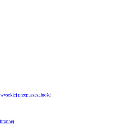
i wysokiej przepuszczalności
chronnej