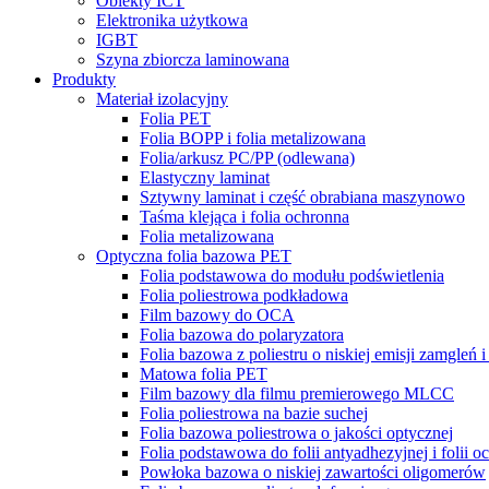
Obiekty ICT
Elektronika użytkowa
IGBT
Szyna zbiorcza laminowana
Produkty
Materiał izolacyjny
Folia PET
Folia BOPP i folia metalizowana
Folia/arkusz PC/PP (odlewana)
Elastyczny laminat
Sztywny laminat i część obrabiana maszynowo
Taśma klejąca i folia ochronna
Folia metalizowana
Optyczna folia bazowa PET
Folia podstawowa do modułu podświetlenia
Folia poliestrowa podkładowa
Film bazowy do OCA
Folia bazowa do polaryzatora
Folia bazowa z poliestru o niskiej emisji zamgleń 
Matowa folia PET
Film bazowy dla filmu premierowego MLCC
Folia poliestrowa na bazie suchej
Folia bazowa poliestrowa o jakości optycznej
Folia podstawowa do folii antyadhezyjnej i folii o
Powłoka bazowa o niskiej zawartości oligomerów