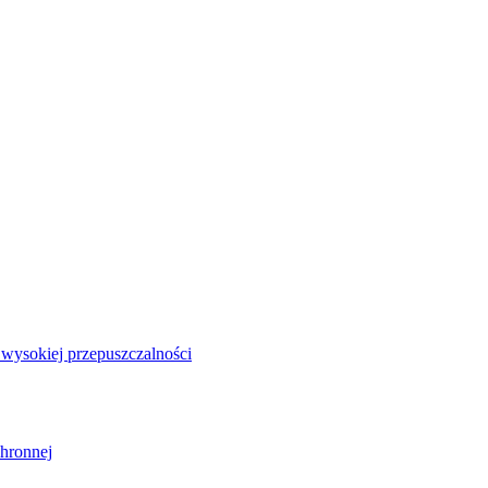
i wysokiej przepuszczalności
chronnej