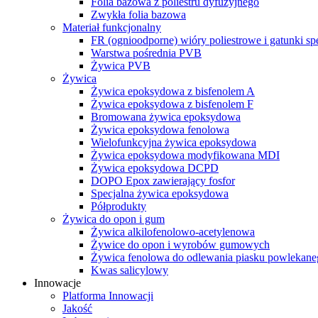
Folia bazowa z poliestru dyfuzyjnego
Zwykła folia bazowa
Materiał funkcjonalny
FR (ognioodporne) wióry poliestrowe i gatunki sp
Warstwa pośrednia PVB
Żywica PVB
Żywica
Żywica epoksydowa z bisfenolem A
Żywica epoksydowa z bisfenolem F
Bromowana żywica epoksydowa
Żywica epoksydowa fenolowa
Wielofunkcyjna żywica epoksydowa
Żywica epoksydowa modyfikowana MDI
Żywica epoksydowa DCPD
DOPO Epox zawierający fosfor
Specjalna żywica epoksydowa
Półprodukty
Żywica do opon i gum
Żywica alkilofenolowo-acetylenowa
Żywice do opon i wyrobów gumowych
Żywica fenolowa do odlewania piasku powlekane
Kwas salicylowy
Innowacje
Platforma Innowacji
Jakość