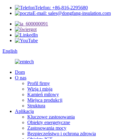
Telefon: +86-816-2295680
E-mail: sales@dongfang-insulation.com
English
Dom
O nas
Profil firmy
Wizja i misja
Kamień milowy
Miejsca produkcji
Struktura
Aplikacja
Kluczowe zastosowania
Obiekty energetyczne
Zastosowania mocy
Bezpieczeństwo i ochrona zdrowia