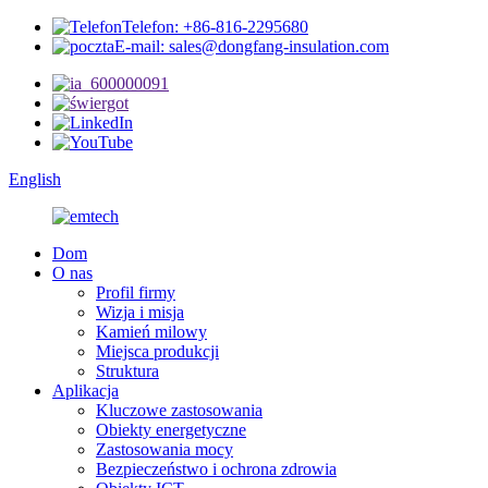
Telefon: +86-816-2295680
E-mail: sales@dongfang-insulation.com
English
Dom
O nas
Profil firmy
Wizja i misja
Kamień milowy
Miejsca produkcji
Struktura
Aplikacja
Kluczowe zastosowania
Obiekty energetyczne
Zastosowania mocy
Bezpieczeństwo i ochrona zdrowia