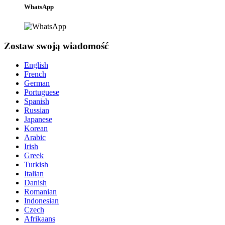
WhatsApp
Zostaw swoją wiadomość
English
French
German
Portuguese
Spanish
Russian
Japanese
Korean
Arabic
Irish
Greek
Turkish
Italian
Danish
Romanian
Indonesian
Czech
Afrikaans