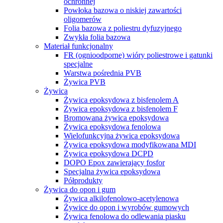
ochronnej
Powłoka bazowa o niskiej zawartości
oligomerów
Folia bazowa z poliestru dyfuzyjnego
Zwykła folia bazowa
Materiał funkcjonalny
FR (ognioodporne) wióry poliestrowe i gatunki
specjalne
Warstwa pośrednia PVB
Żywica PVB
Żywica
Żywica epoksydowa z bisfenolem A
Żywica epoksydowa z bisfenolem F
Bromowana żywica epoksydowa
Żywica epoksydowa fenolowa
Wielofunkcyjna żywica epoksydowa
Żywica epoksydowa modyfikowana MDI
Żywica epoksydowa DCPD
DOPO Epox zawierający fosfor
Specjalna żywica epoksydowa
Półprodukty
Żywica do opon i gum
Żywica alkilofenolowo-acetylenowa
Żywice do opon i wyrobów gumowych
Żywica fenolowa do odlewania piasku