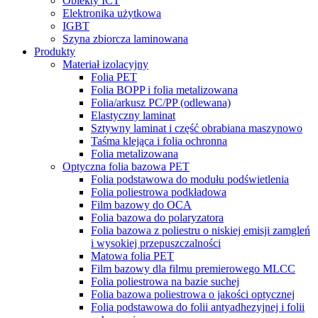
Obiekty ICT
Elektronika użytkowa
IGBT
Szyna zbiorcza laminowana
Produkty
Materiał izolacyjny
Folia PET
Folia BOPP i folia metalizowana
Folia/arkusz PC/PP (odlewana)
Elastyczny laminat
Sztywny laminat i część obrabiana maszynowo
Taśma klejąca i folia ochronna
Folia metalizowana
Optyczna folia bazowa PET
Folia podstawowa do modułu podświetlenia
Folia poliestrowa podkładowa
Film bazowy do OCA
Folia bazowa do polaryzatora
Folia bazowa z poliestru o niskiej emisji zamgleń
i wysokiej przepuszczalności
Matowa folia PET
Film bazowy dla filmu premierowego MLCC
Folia poliestrowa na bazie suchej
Folia bazowa poliestrowa o jakości optycznej
Folia podstawowa do folii antyadhezyjnej i folii