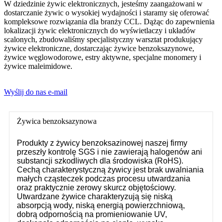
W dziedzinie żywic elektronicznych, jesteśmy zaangażowani w
dostarczanie żywic o wysokiej wydajności i staramy się oferować
kompleksowe rozwiązania dla branży CCL. Dążąc do zapewnienia
lokalizacji żywic elektronicznych do wyświetlaczy i układów
scalonych, zbudowaliśmy specjalistyczny warsztat produkujący
żywice elektroniczne, dostarczając żywice benzoksazynowe,
żywice węglowodorowe, estry aktywne, specjalne monomery i
żywice maleimidowe.
Wyślij do nas e-mail
Żywica benzoksazynowa
Produkty z żywicy benzoksazinowej naszej firmy
przeszły kontrolę SGS i nie zawierają halogenów ani
substancji szkodliwych dla środowiska (RoHS).
Cechą charakterystyczną żywicy jest brak uwalniania
małych cząsteczek podczas procesu utwardzania
oraz praktycznie zerowy skurcz objętościowy.
Utwardzane żywice charakteryzują się niską
absorpcją wody, niską energią powierzchniową,
dobrą odpornością na promieniowanie UV,