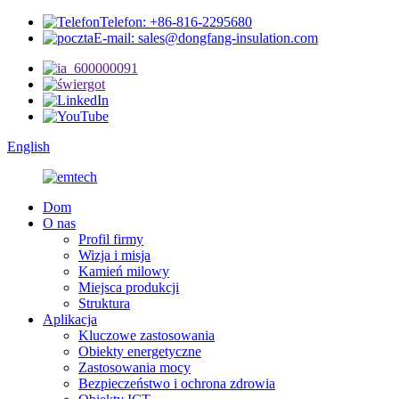
Telefon: +86-816-2295680
E-mail: sales@dongfang-insulation.com
English
Dom
O nas
Profil firmy
Wizja i misja
Kamień milowy
Miejsca produkcji
Struktura
Aplikacja
Kluczowe zastosowania
Obiekty energetyczne
Zastosowania mocy
Bezpieczeństwo i ochrona zdrowia