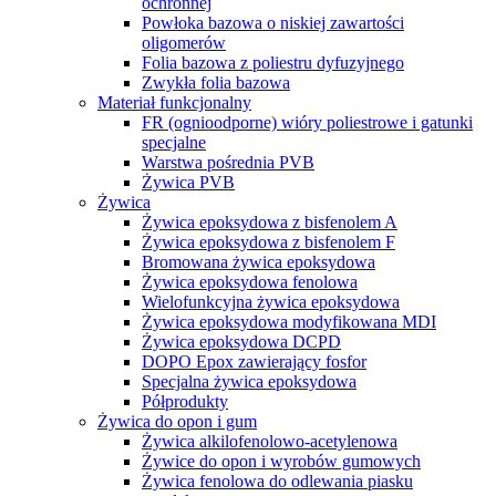
ochronnej
Powłoka bazowa o niskiej zawartości
oligomerów
Folia bazowa z poliestru dyfuzyjnego
Zwykła folia bazowa
Materiał funkcjonalny
FR (ognioodporne) wióry poliestrowe i gatunki
specjalne
Warstwa pośrednia PVB
Żywica PVB
Żywica
Żywica epoksydowa z bisfenolem A
Żywica epoksydowa z bisfenolem F
Bromowana żywica epoksydowa
Żywica epoksydowa fenolowa
Wielofunkcyjna żywica epoksydowa
Żywica epoksydowa modyfikowana MDI
Żywica epoksydowa DCPD
DOPO Epox zawierający fosfor
Specjalna żywica epoksydowa
Półprodukty
Żywica do opon i gum
Żywica alkilofenolowo-acetylenowa
Żywice do opon i wyrobów gumowych
Żywica fenolowa do odlewania piasku