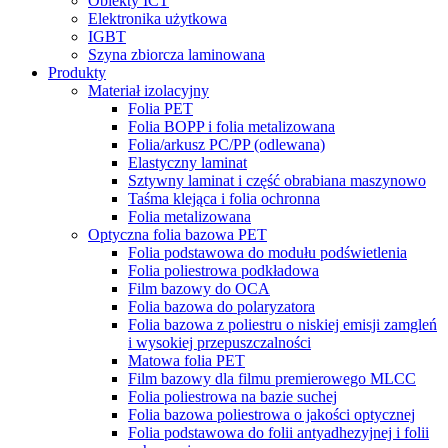
Obiekty ICT
Elektronika użytkowa
IGBT
Szyna zbiorcza laminowana
Produkty
Materiał izolacyjny
Folia PET
Folia BOPP i folia metalizowana
Folia/arkusz PC/PP (odlewana)
Elastyczny laminat
Sztywny laminat i część obrabiana maszynowo
Taśma klejąca i folia ochronna
Folia metalizowana
Optyczna folia bazowa PET
Folia podstawowa do modułu podświetlenia
Folia poliestrowa podkładowa
Film bazowy do OCA
Folia bazowa do polaryzatora
Folia bazowa z poliestru o niskiej emisji zamgleń
i wysokiej przepuszczalności
Matowa folia PET
Film bazowy dla filmu premierowego MLCC
Folia poliestrowa na bazie suchej
Folia bazowa poliestrowa o jakości optycznej
Folia podstawowa do folii antyadhezyjnej i folii