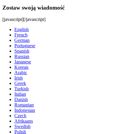
Zostaw swoją wiadomość
[javascript]
[/javascript]
English
French
German
Portuguese
Spanish
Russian
Japanese
Korean
Arabic
Irish
Greek
Turkish
Italian
Danish
Romanian
Indonesian
Czech
Afrikaans
Swedish
Polish