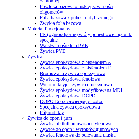
ochronnej
Powłoka bazowa o niskiej zawartości
oligomerów
Folia bazowa z poliestru dyfuzyjnego
Zwykła folia bazowa
Materiał funkcjonalny
FR (ognioodporne) wióry poliestrowe i gatunki
specjalne
Warstwa pośrednia PVB
Żywica PVB
Żywica
Żywica epoksydowa z bisfenolem A
Żywica epoksydowa z bisfenolem F
Bromowana żywica epoksydowa
Żywica epoksydowa fenolowa
Wielofunkcyjna żywica epoksydowa
Żywica epoksydowa modyfikowana MDI
Żywica epoksydowa DCPD
DOPO Epox zawierający fosfor
Specjalna żywica epoksydowa
Półprodukty
Żywica do opon i gum
Żywica alkilofenolowo-acetylenowa
Żywice do opon i wyrobów gumowych
Żywica fenolowa do odlewania piasku