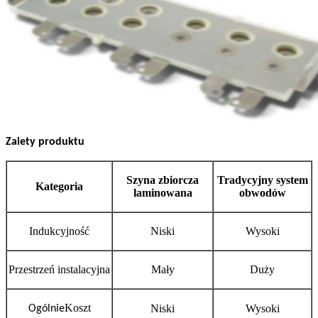
Zalety produktu
Szyna zbiorcza
Tradycyjny system
Kategoria
laminowana
obwodów
Indukcyjność
Niski
Wysoki
Przestrzeń instalacyjna
Mały
Duży
Koszt
Niski
Wysoki
Ogólnie