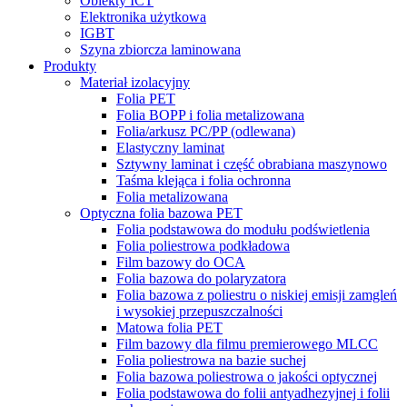
Obiekty ICT
Elektronika użytkowa
IGBT
Szyna zbiorcza laminowana
Produkty
Materiał izolacyjny
Folia PET
Folia BOPP i folia metalizowana
Folia/arkusz PC/PP (odlewana)
Elastyczny laminat
Sztywny laminat i część obrabiana maszynowo
Taśma klejąca i folia ochronna
Folia metalizowana
Optyczna folia bazowa PET
Folia podstawowa do modułu podświetlenia
Folia poliestrowa podkładowa
Film bazowy do OCA
Folia bazowa do polaryzatora
Folia bazowa z poliestru o niskiej emisji zamgleń
i wysokiej przepuszczalności
Matowa folia PET
Film bazowy dla filmu premierowego MLCC
Folia poliestrowa na bazie suchej
Folia bazowa poliestrowa o jakości optycznej
Folia podstawowa do folii antyadhezyjnej i folii