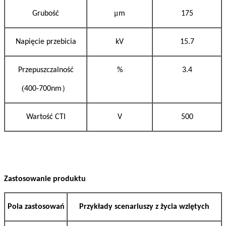
μ
Grubość
m
175
Napięcie przebicia
kV
15.7
Przepuszczalność
%
3.4
(
）
400-700nm
Wartość CTI
V
500
Zastosowanie produktu
Pola zastosowań
Przykłady scenariuszy z życia wziętych