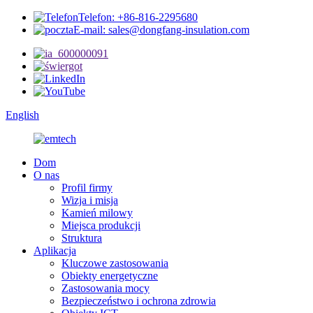
Telefon: +86-816-2295680
E-mail: sales@dongfang-insulation.com
English
Dom
O nas
Profil firmy
Wizja i misja
Kamień milowy
Miejsca produkcji
Struktura
Aplikacja
Kluczowe zastosowania
Obiekty energetyczne
Zastosowania mocy
Bezpieczeństwo i ochrona zdrowia