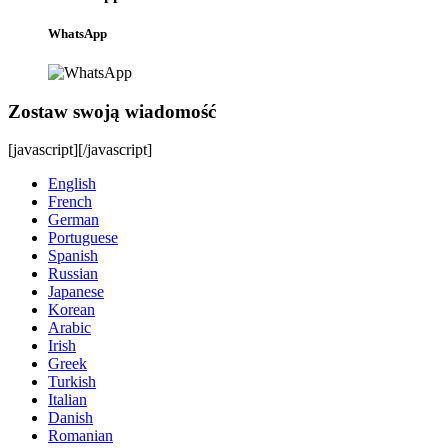
WhatsApp
Zostaw swoją wiadomość
[javascript]
[/javascript]
English
French
German
Portuguese
Spanish
Russian
Japanese
Korean
Arabic
Irish
Greek
Turkish
Italian
Danish
Romanian